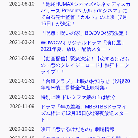
2021-06-10
「池袋HUMAXシネマズ×シネマディスカ
バリーズ Presents カルトdeシネマ」に
て白石晃士監督『カルト』の上映（7月
16日）が決定！
2021-05-21
「呪怨：呪いの家」BD/DVD発売決定！
2021-03-24
WOWOWオリジナルドラマ「演じ屋」
2021年夏、放送・配信スタート
2021-02-09
【動画配信】緊急決定！【恋するけだも
の・恋のクレイジーロード】熱狂トーク
ライブ！！
2021-01-31
「台風クラブ」上映のお知らせ（没後20
年相米慎二監督全作上映特集）
2021-01-22
特別上映 ドレミファ娘の血は騒ぐ
2020-11-09
ドラマ「年の差婚」MBS/TBSドラマイ
ズム枠にて12月15日(火)深夜放送スター
ト！
2020-10-22
映画『恋するけだもの』劇場情報