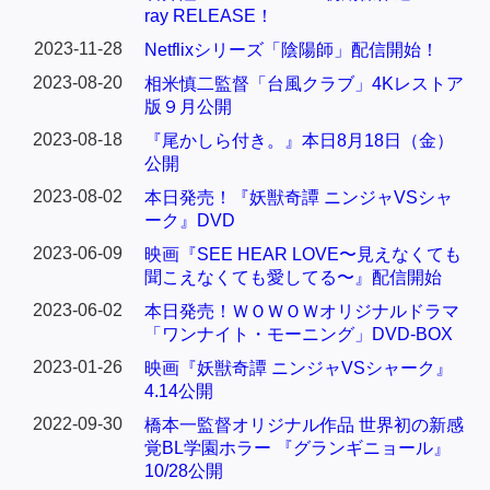
ray RELEASE！
2023-11-28
Netflixシリーズ「陰陽師」配信開始！
2023-08-20
相米慎二監督「台風クラブ」4Kレストア
版９月公開
2023-08-18
『尾かしら付き。』本日8月18日（金）
公開
2023-08-02
本日発売！『妖獣奇譚 ニンジャVSシャ
ーク』DVD
2023-06-09
映画『SEE HEAR LOVE〜見えなくても
聞こえなくても愛してる〜』配信開始
2023-06-02
本日発売！ＷＯＷＯＷオリジナルドラマ
「ワンナイト・モーニング」DVD-BOX
2023-01-26
映画『妖獣奇譚 ニンジャVSシャーク』
4.14公開
2022-09-30
橋本一監督オリジナル作品 世界初の新感
覚BL学園ホラー 『グランギニョール』
10/28公開