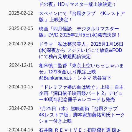
ドの夜』HDリマスター版上映決定！
2025-02-12
スペインにて『台風クラブ 4Kレストア
版 』上映決定！
2025-02-05
映画『四月怪談 デジタルリマスター
版』DVD 2025年2月5日(水)発売決定！
2024-12-26
ドラマ「私は整形美人」2025月1月16日
(木)深夜から フジテレビにて放送&FOD
にて独占見放題配信決定
2024-12-11
相米慎二監督『東京上空いらっしゃいま
せ』12/13(金)より限定上映
@Bunkamuraル・シネマ 渋谷宮下
2024-10-15
『ドレミファ娘の血は騒ぐ』上映：自主
企画『洞口依子映画祭パート 2』デビュ
ー40周年記念冊子＆レコードも発売
2024-07-23
7月25日（木）超映画術「台風クラブ
4Kレストア版」脚本家加藤祐司氏トーク
ショー付き上映
2024-04-16
石井隆 ＲＥＶＩＶＥ：初期傑作選 Blu-