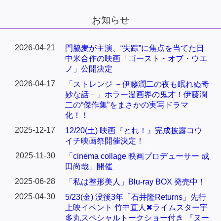
お知らせ
2026-04-21
門脇麦が主演、“失踪”に焦点を当てた日
中米合作の映画「ゴースト・オブ・ウエ
ノ」公開決定
2026-04-17
「ストレンジ －伊藤潤二の夜も眠れぬ奇
妙な話－」ホラー漫画界の鬼才！伊藤潤
二の“傑作集”をまさかの実写ドラマ
化！！
2025-12-17
12/20(土) 映画『とれ！』完成披露コウ
イチ映画祭開催決定！
2025-11-30
「cinema collage 映画プロデューサー 成
田尚哉」開催
2025-06-28
「私は整形美人」Blu-ray BOX 発売中！
2025-04-30
5/23(金) 没後3年「石井隆Returns」先行
上映イベント 竹中直人✖ライムスター宇
多丸スペシャルトークショー付き 『ヌー