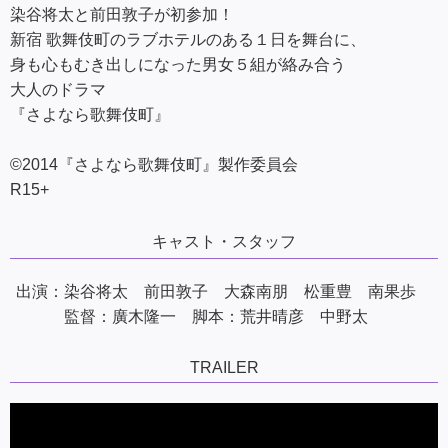
染谷将太と前田敦子が初参加！
新宿 歌舞伎町のラブホテルのある１日を舞台に、
身も心もむき出しになった男女５組が絡み合う
大人のドラマ
『さよなら歌舞伎町』
©2014『さよなら歌舞伎町』製作委員会
R15+
キャスト・スタッフ
出演：染谷将太 前田敦子 大森南朋 松重豊 南果歩
監督：廣木隆一 脚本：荒井晴彦 中野太
TRAILER