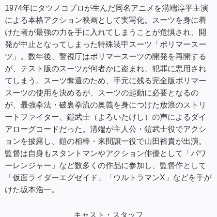
1974年にタツノコプロが生んだ同名アニメを溝端淳平主演
による本格アクション映画として実写化。スーツを身に着
けた者が最強の力を手に入れてしまうことが危惧され、開
発が中止となってしまった特殊装甲スーツ「ポリマースー
ツ」。数年後、警視庁はポリマースーツの開発を再開する
が、テスト版のスーツが何者かに盗まれ、犯罪に悪用され
てしまう。スーツ奪還のため、手元に残る完全版ポリマー
スーツの使用を決めるが、スーツの起動に必要となるの
が、最強拳法・破裏拳流の奥義を身につけた放浪のストリ
ートファイター、鎧武士（よろいたけし）の声によるダイ
アローグコードだった。溝端が主人公・鎧武士役でアクシ
ョンを披露し、鎧の相棒・来間譲一役で山田裕貴が出演。
監督は自身もスタントマンやアクション俳優として「パワ
ーレンジャー」など数多くの作品に参加し、監督作として
「仮面ライダーエグゼイド」「ウルトラマンX」などを手が
けた坂本浩一。
キャスト・スタッフ